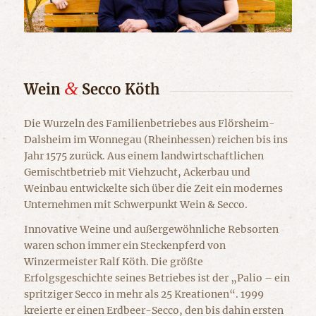
&
Wein
Secco Köth
Die Wurzeln des Familienbetriebes aus Flörsheim-
Dalsheim im Wonnegau (Rheinhessen) reichen bis ins
Jahr 1575 zurück. Aus einem landwirtschaftlichen
Gemischtbetrieb mit Viehzucht, Ackerbau und
Weinbau entwickelte sich über die Zeit ein modernes
Unternehmen mit Schwerpunkt Wein & Secco.
Innovative Weine und außergewöhnliche Rebsorten
waren schon immer ein Steckenpferd von
Winzermeister Ralf Köth. Die größte
Erfolgsgeschichte seines Betriebes ist der „Palio – ein
spritziger Secco in mehr als 25 Kreationen“. 1999
kreierte er einen Erdbeer-Secco, den bis dahin ersten