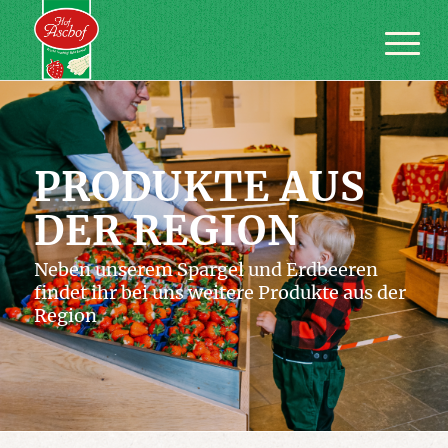
PRODUKTE AUS
DER REGION
Neben unserem Spargel und Erdbeeren
findet ihr bei uns weitere Produkte aus der
Region