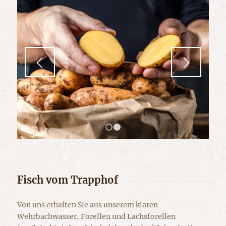
1
2
Fisch vom Trapphof
Von uns erhalten Sie aus unserem klaren
Wehrbachwasser, Forellen und Lachsforellen