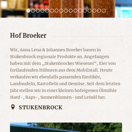
1
2
3
4
5
6
7
8
9
10
11
12
13
14
15
1
Hof Broeker
Wir, Anna Lena & Johannes Broeker bauen in
Stukenbrock regionale Produkte an. Angefangen
haben mit dem „Stukenbrocker Wiesenei“, Eier von
freilaufenden Hühnern aus dem Mobilstall. Heute
verkaufen wir ebenfalls passenden Eierlikör,
Landnudeln, Kartoffeln und Gemüse. Seit dem letzten
Jahr stellen wir in einer kleinen hofeigenen Ölmühle
Hanf-, Raps-, Sonnenblumen- und Leinöl her.
STUKENBROCK